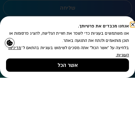
שליחה
אנחנו מכבדים את פרטיותך.
אנו משתמשים בעוגיות כדי לשפר את חוויית הגלישה, להציג פרסומות או
תוכן מותאמים ולנתח את התנועה באתר.
בלחיצה על "אשר הכול" אתה מסכים לשימוש בעוגיות בהתאם ל־
מדיניות
העוגיות
.
אשר הכל
טלפון
השאירו פרטים
ווטסאפ
info@digima.co.il
058-5696815
קמפוס יובלים נס ציונה
שירותים
אודות
תיק עבודות
קריירה
הצהרת נגישות
מדיניות פרטיות