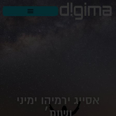
אסייג ירמיהו ימיני
ושות׳