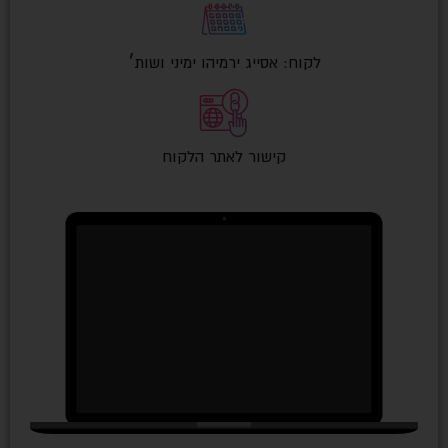
לקוח: אסייג ירמיהו ימיני ושות׳
קישור לאתר הלקוח