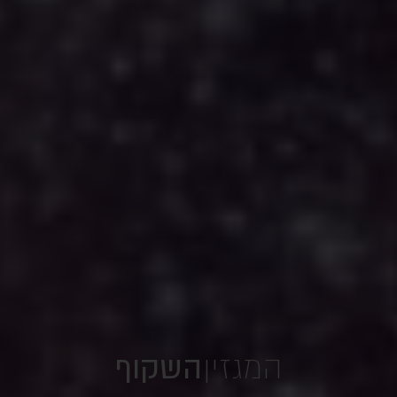
המגזין
השקוף