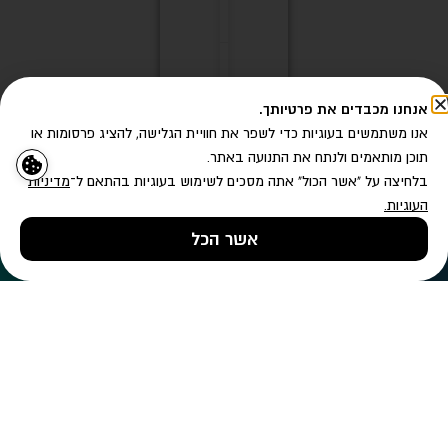
18/12/2023
16:20
אנחנו מכבדים את פרטיותך.
אנו משתמשים בעוגיות כדי לשפר את חוויית הגלישה, להציג פרסומות או
אין
תוכן מותאמים ולנתח את התנועה באתר.
תגובות
בלחיצה על "אשר הכול" אתה מסכים לשימוש בעוגיות בהתאם ל־
מדיניות
העוגיות
.
אשר הכל
טלפון
השאירו פרטים
ווטסאפ
סרן
טל
נחמן
18/12/2023