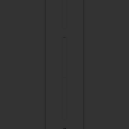
16:22
אין
תגובות
mani-
festo
18/12/2023
16:21
אין
תגובות